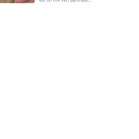
distinct, souvent apprécié
dans…