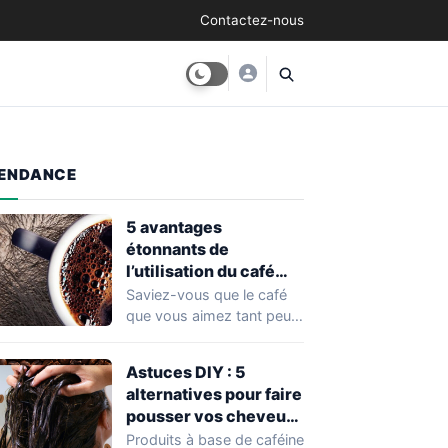
Contactez-nous
ENDANCE
5 avantages
étonnants de
l’utilisation du café
pour la croissance de
Saviez-vous que le café
vos cheveux
que vous aimez tant peut
aussi être bénéfique pour
vos…
Astuces DIY : 5
alternatives pour faire
pousser vos cheveux
avec du café
Produits à base de caféine