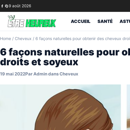
Skip to content
9 août 2026
ACCUEIL
SANTÉ
AST
Home
/
Cheveux
/
6 façons naturelles pour obtenir des cheveux droi
6 façons naturelles pour 
droits et soyeux
19 mai 2022
Par
Admin
dans
Cheveux