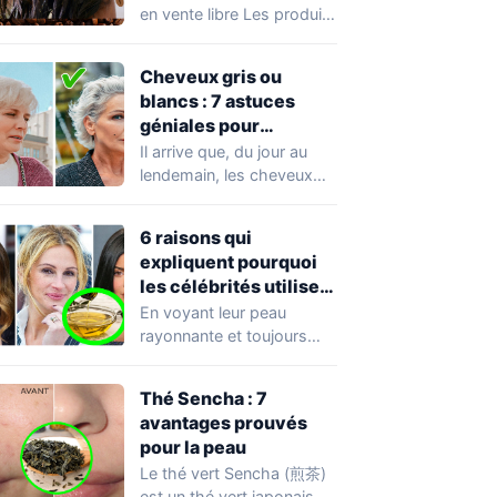
en vente libre Les produits
de soins capillaires à…
Cheveux gris ou
blancs : 7 astuces
géniales pour
améliorer leur aspect
Il arrive que, du jour au
naturel
lendemain, les cheveux
gris s’invitent dans nos
vies…
6 raisons qui
expliquent pourquoi
les célébrités utilisent
de l’huile d’olive plutôt
En voyant leur peau
que des produits de
rayonnante et toujours
beauté coûteux
aussi magnifique et
impeccable, la plupart
Thé Sencha : 7
d’entre…
avantages prouvés
pour la peau
Le thé vert Sencha (煎茶)
est un thé vert japonais