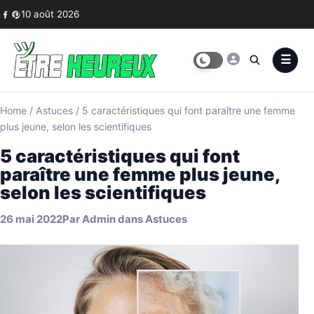
Skip to content
10 août 2026
Home
/
Astuces
/
5 caractéristiques qui font paraître une femme
plus jeune, selon les scientifiques
5 caractéristiques qui font
paraître une femme plus jeune,
selon les scientifiques
26 mai 2022
Par
Admin
dans
Astuces