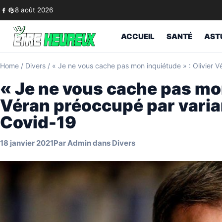
Skip to content
8 août 2026
ACCUEIL
SANTÉ
AST
Home
/
Divers
/
« Je ne vous cache pas mon inquiétude » : Olivier 
« Je ne vous cache pas mon
Véran préoccupé par varia
Covid-19
18 janvier 2021
Par
Admin
dans
Divers