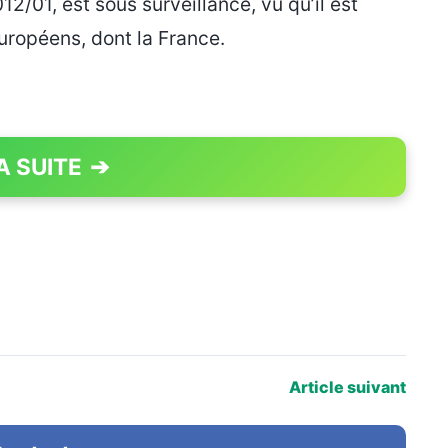
1, est sous surveillance, vu qu’il est
uropéens, dont la France.
A SUITE
➔
PAGE 1 OF 2
Article suivant