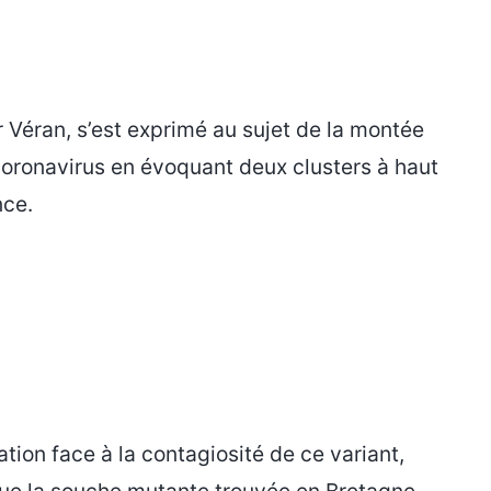
er Véran, s’est exprimé au sujet de la montée
oronavirus en évoquant deux clusters à haut
nce.
tion face à la contagiosité de ce variant,
ue la souche mutante trouvée en Bretagne