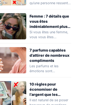
qu’une personne ressent
pour vous, inutile de lui
demander directement.…
Femme : 7 détails que
vous êtes
indéniablement plus
attirante que vous ne
Si vous êtes une femme,
le pensez
vous vous êtes
certainement déjà
demandé quelles sont
7 parfums capables
les…
d’attirer de nombreux
compliments
Les parfums et les
émotions sont
profondément liés les uns
aux autres. Un parfum…
10 règles pour
économiser de
l’argent que les
personnes riches
Il est naturel de se poser
appliquent
beaucoup de questions