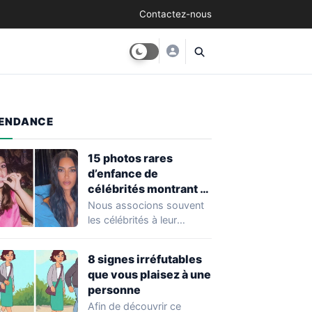
Contactez-nous
ENDANCE
15 photos rares
d’enfance de
célébrités montrant à
quel point elles ont
Nous associons souvent
changé au fil du temps
les célébrités à leur
popularité et à leur
situation actuelle, en…
8 signes irréfutables
que vous plaisez à une
personne
Afin de découvrir ce