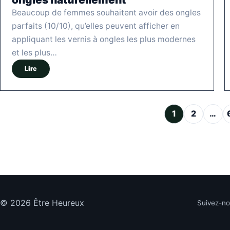
Beaucoup de femmes souhaitent avoir des ongles
parfaits (10/10), qu’elles peuvent afficher en
appliquant les vernis à ongles les plus modernes
et les plus…
Lire
Pagination des publications
1
2
…
© 2026 Être Heureux
Suivez-n