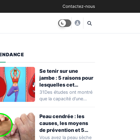
Contactez-nous
ENDANCE
Se tenir sur une
jambe : 5 raisons pour
lesquelles cet
exercice équivaut à
31Des études ont montré
une véritable séance
que la capacité d’une
d’entraînement
personne à se tenir sur
une…
Peau cendrée : les
causes, les moyens
de prévention et 5
façons de la traiter
Vous avez la peau sèche