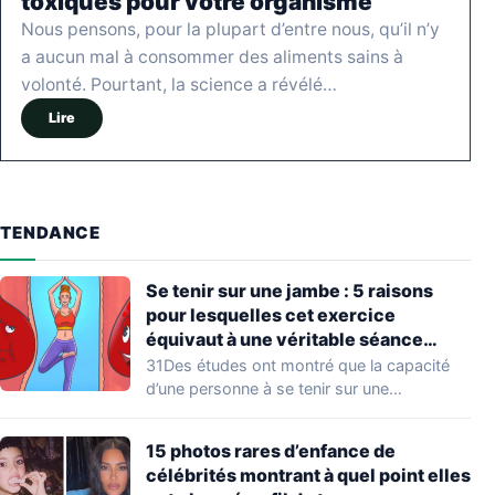
toxiques pour votre organisme
Nous pensons, pour la plupart d’entre nous, qu’il n’y
a aucun mal à consommer des aliments sains à
volonté. Pourtant, la science a révélé…
Lire
TENDANCE
Se tenir sur une jambe : 5 raisons
pour lesquelles cet exercice
équivaut à une véritable séance
d’entraînement
31Des études ont montré que la capacité
d’une personne à se tenir sur une…
15 photos rares d’enfance de
célébrités montrant à quel point elles