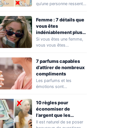
qu’une personne ressent
pour vous, inutile de lui
demander directement.…
Femme : 7 détails que
vous êtes
indéniablement plus
attirante que vous ne
Si vous êtes une femme,
le pensez
vous vous êtes
certainement déjà
demandé quelles sont
7 parfums capables
les…
d’attirer de nombreux
compliments
Les parfums et les
émotions sont
profondément liés les uns
aux autres. Un parfum…
10 règles pour
économiser de
l’argent que les
personnes riches
Il est naturel de se poser
appliquent
beaucoup de questions