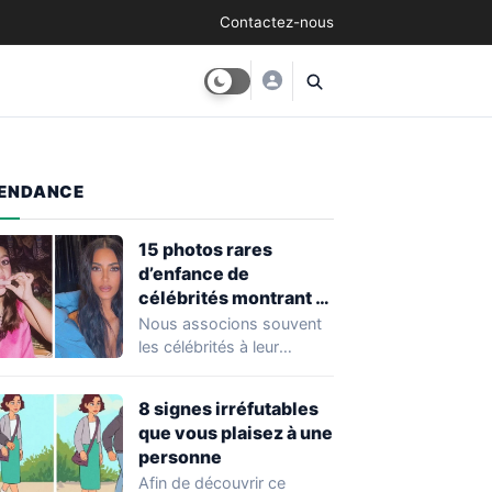
Contactez-nous
ENDANCE
15 photos rares
d’enfance de
célébrités montrant à
quel point elles ont
Nous associons souvent
changé au fil du temps
les célébrités à leur
popularité et à leur
situation actuelle, en…
8 signes irréfutables
que vous plaisez à une
personne
Afin de découvrir ce