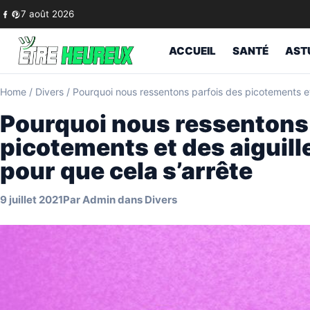
Skip to content
7 août 2026
ACCUEIL
SANTÉ
AST
Home
/
Divers
/
Pourquoi nous ressentons parfois des picotements et d
Pourquoi nous ressentons 
picotements et des aiguilles
pour que cela s’arrête
9 juillet 2021
Par
Admin
dans
Divers