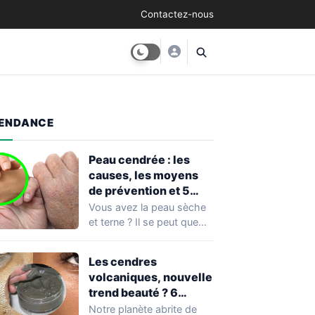
Contactez-nous
ENDANCE
Peau cendrée : les
causes, les moyens
de prévention et 5
façons de la traiter
Vous avez la peau sèche
et terne ? Il se peut que
vous soyez…
Les cendres
volcaniques, nouvelle
trend beauté ? 6
avantages pour la
Notre planète abrite de