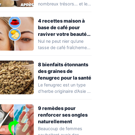
peau à connaître
nombreux trésors… et les
absolument !
cendres volcaniques ont
font partie. Peu…
4 recettes maison à
base de café pour
raviver votre beauté
naturelle
Nul ne peut nier qu’une
tasse de café fraîchement
préparée est le parfait
départ…
8 bienfaits étonnants
des graines de
fenugrec pour la santé
Le fenugrec est un type
d’herbe originaire d’Asie et
de certaines parties de
l’Europe.…
9 remèdes pour
renforcer ses ongles
naturellement
Beaucoup de femmes
souhaitent avoir des