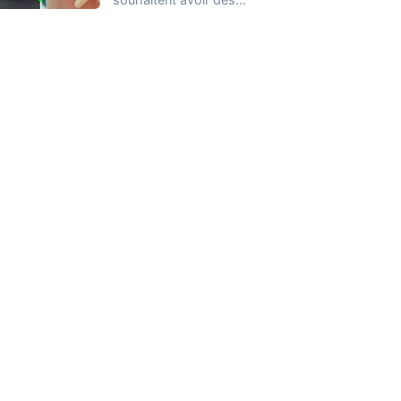
ongles parfaits (10/10),
qu’elles peuvent afficher
en appliquant…