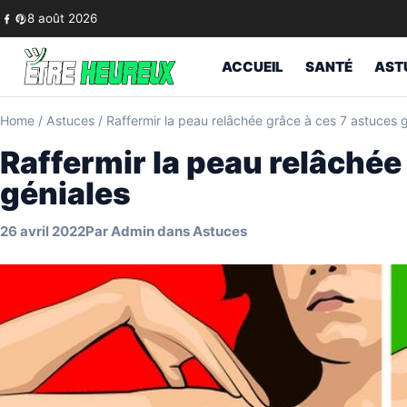
Skip to content
8 août 2026
ACCUEIL
SANTÉ
AST
Home
/
Astuces
/
Raffermir la peau relâchée grâce à ces 7 astuces 
Raffermir la peau relâchée
géniales
26 avril 2022
Par
Admin
dans
Astuces