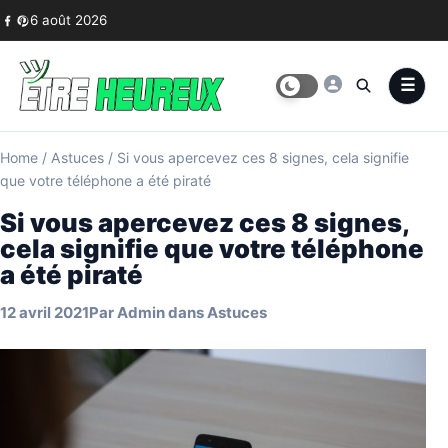
Skip to content
6 août 2026
Home
/
Astuces
/
Si vous apercevez ces 8 signes, cela signifie
que votre téléphone a été piraté
Si vous apercevez ces 8 signes,
cela signifie que votre téléphone
a été piraté
12 avril 2021
Par
Admin
dans
Astuces