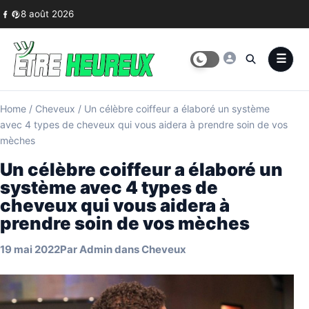
Skip to content
8 août 2026
Home
/
Cheveux
/
Un célèbre coiffeur a élaboré un système
avec 4 types de cheveux qui vous aidera à prendre soin de vos
mèches
Un célèbre coiffeur a élaboré un
système avec 4 types de
cheveux qui vous aidera à
prendre soin de vos mèches
19 mai 2022
Par
Admin
dans
Cheveux