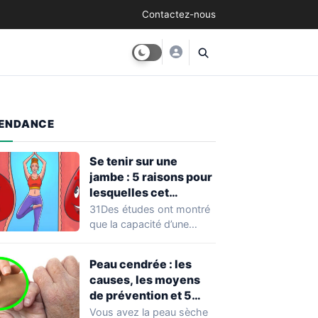
Contactez-nous
ENDANCE
Se tenir sur une
jambe : 5 raisons pour
lesquelles cet
exercice équivaut à
31Des études ont montré
une véritable séance
que la capacité d’une
d’entraînement
personne à se tenir sur
une…
Peau cendrée : les
causes, les moyens
de prévention et 5
façons de la traiter
Vous avez la peau sèche