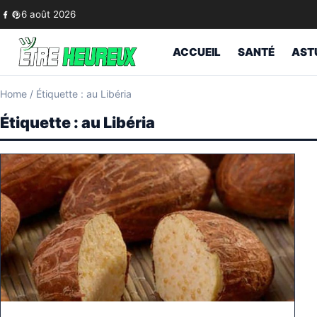
Skip to content
6 août 2026
ACCUEIL
SANTÉ
AST
Home
/
Étiquette : au Libéria
Étiquette :
au Libéria