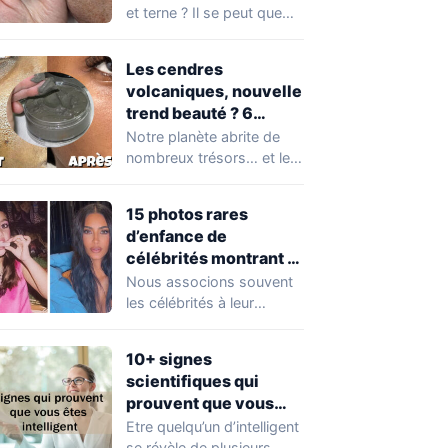
et terne ? Il se peut que
vous soyez…
Les cendres
volcaniques, nouvelle
trend beauté ? 6
avantages pour la
Notre planète abrite de
peau à connaître
nombreux trésors… et les
absolument !
cendres volcaniques ont
font partie. Peu…
15 photos rares
d’enfance de
célébrités montrant à
quel point elles ont
Nous associons souvent
changé au fil du temps
les célébrités à leur
popularité et à leur
situation actuelle, en…
10+ signes
scientifiques qui
prouvent que vous
êtes plus intelligent
Etre quelqu’un d’intelligent
que vous ne le pensez
se révèle de plusieurs