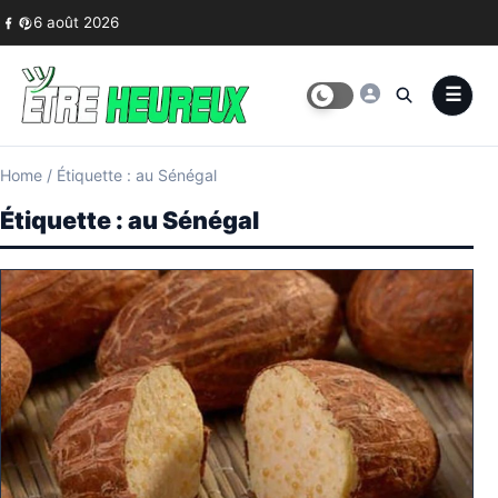
Skip to content
6 août 2026
Home
/
Étiquette : au Sénégal
Étiquette :
au Sénégal