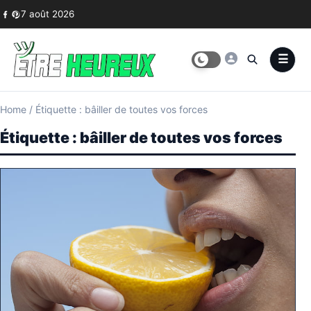
Skip to content
7 août 2026
Home
/
Étiquette : bâiller de toutes vos forces
Étiquette :
bâiller de toutes vos forces