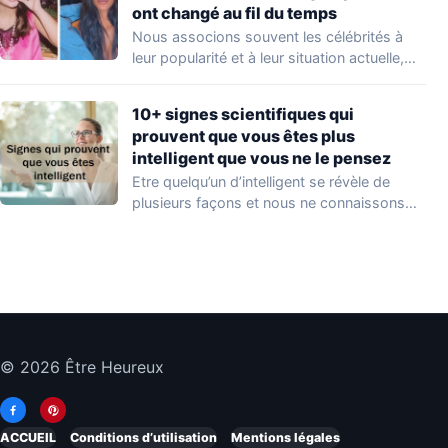
ont changé au fil du temps
Nous associons souvent les célébrités à
leur popularité et à leur situation actuelle,
en…
10+ signes scientifiques qui
prouvent que vous êtes plus
intelligent que vous ne le pensez
Etre quelqu’un d’intelligent se révèle de
plusieurs façons et nous ne connaissons
que quelques…
© 2026 Être Heureux
ACCUEIL
Conditions d’utilisation
Mentions légales