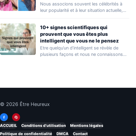
Nous associons souvent les célébrités à
leur popularité et à leur situation actuelle,
en…
10+ signes scientifiques qui
prouvent que vous êtes plus
intelligent que vous ne le pensez
Etre quelqu’un d’intelligent se révèle de
plusieurs façons et nous ne connaissons
que quelques…
© 2026 Être Heureux
ACCUEIL
Conditions d’utilisation
Mentions légales
Politique de confidentialité
DMCA
Contact