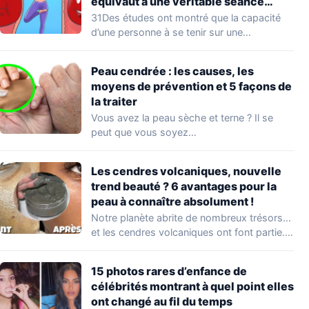
équivaut à une véritable séance
d’entraînement
31Des études ont montré que la capacité
d’une personne à se tenir sur une…
Peau cendrée : les causes, les
moyens de prévention et 5 façons de
la traiter
Vous avez la peau sèche et terne ? Il se
peut que vous soyez…
Les cendres volcaniques, nouvelle
trend beauté ? 6 avantages pour la
peau à connaître absolument !
Notre planète abrite de nombreux trésors…
et les cendres volcaniques ont font partie.
Peu…
15 photos rares d’enfance de
célébrités montrant à quel point elles
ont changé au fil du temps