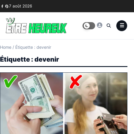
Skip to content
7 août 2026
Home
/
Étiquette : devenir
Étiquette :
devenir