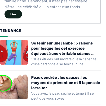
famille riche. Cependant, il n’est pas nécessaire
d’être une célébrité ou un enfant d’un fonds…
Lire
TENDANCE
Se tenir sur une jambe : 5 raisons
pour lesquelles cet exercice
équivaut à une véritable séance
d’entraînement
31Des études ont montré que la capacité
d’une personne à se tenir sur une…
Peau cendrée : les causes, les
moyens de prévention et 5 façons de
la traiter
Vous avez la peau sèche et terne ? Il se
peut que vous soyez…