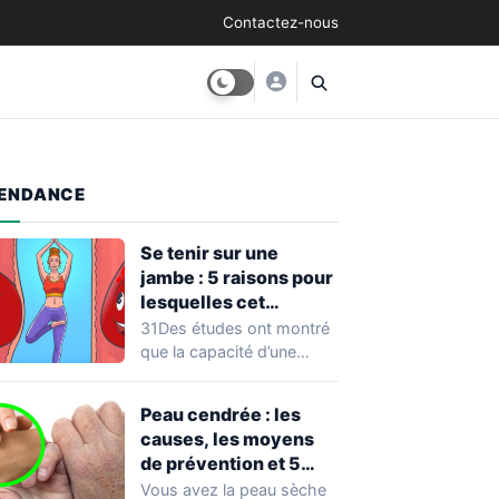
Contactez-nous
ENDANCE
Se tenir sur une
jambe : 5 raisons pour
lesquelles cet
exercice équivaut à
31Des études ont montré
une véritable séance
que la capacité d’une
d’entraînement
personne à se tenir sur
une…
Peau cendrée : les
causes, les moyens
de prévention et 5
façons de la traiter
Vous avez la peau sèche