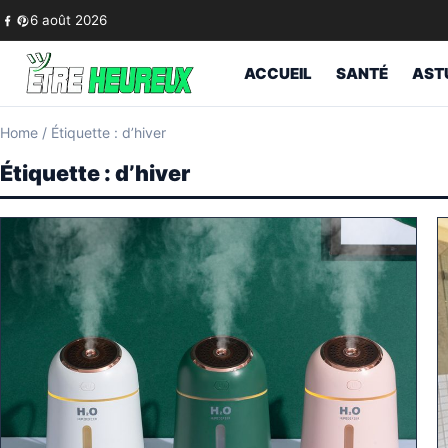
Skip to content
6 août 2026
ACCUEIL
SANTÉ
AST
Home
/
Étiquette : d’hiver
Étiquette :
d’hiver