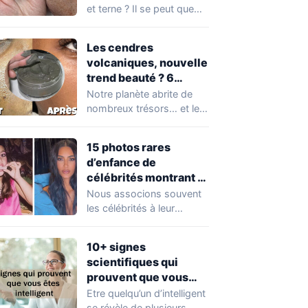
et terne ? Il se peut que
vous soyez…
Les cendres
volcaniques, nouvelle
trend beauté ? 6
avantages pour la
Notre planète abrite de
peau à connaître
nombreux trésors… et les
absolument !
cendres volcaniques ont
font partie. Peu…
15 photos rares
d’enfance de
célébrités montrant à
quel point elles ont
Nous associons souvent
changé au fil du temps
les célébrités à leur
popularité et à leur
situation actuelle, en…
10+ signes
scientifiques qui
prouvent que vous
êtes plus intelligent
Etre quelqu’un d’intelligent
que vous ne le pensez
se révèle de plusieurs