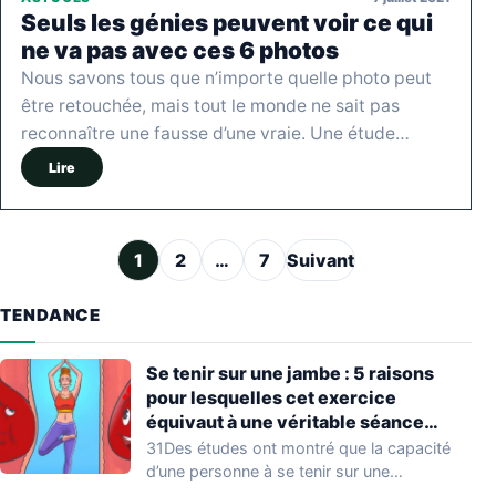
Seuls les génies peuvent voir ce qui
ne va pas avec ces 6 photos
Nous savons tous que n’importe quelle photo peut
être retouchée, mais tout le monde ne sait pas
reconnaître une fausse d’une vraie. Une étude…
Lire
Pagination des publications
1
2
…
7
Suivant
TENDANCE
Se tenir sur une jambe : 5 raisons
pour lesquelles cet exercice
équivaut à une véritable séance
d’entraînement
31Des études ont montré que la capacité
d’une personne à se tenir sur une…