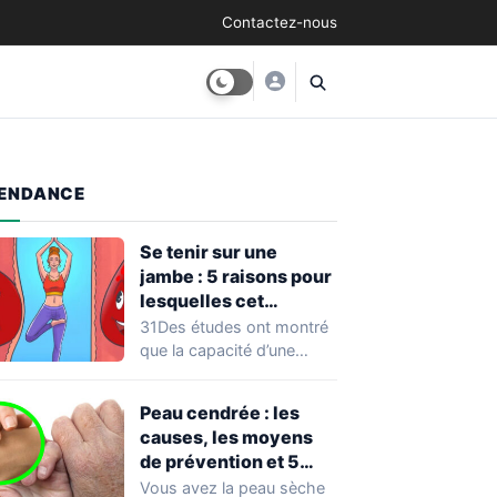
Contactez-nous
ENDANCE
Se tenir sur une
jambe : 5 raisons pour
lesquelles cet
exercice équivaut à
31Des études ont montré
une véritable séance
que la capacité d’une
d’entraînement
personne à se tenir sur
une…
Peau cendrée : les
causes, les moyens
de prévention et 5
façons de la traiter
Vous avez la peau sèche