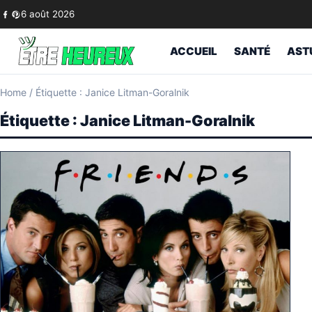
Skip to content
6 août 2026
ACCUEIL
SANTÉ
AST
Home
/
Étiquette : Janice Litman-Goralnik
Étiquette :
Janice Litman-Goralnik