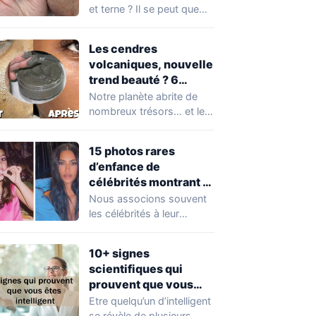
et terne ? Il se peut que
vous soyez…
Les cendres
volcaniques, nouvelle
trend beauté ? 6
avantages pour la
Notre planète abrite de
peau à connaître
nombreux trésors… et les
absolument !
cendres volcaniques ont
font partie. Peu…
15 photos rares
d’enfance de
célébrités montrant à
quel point elles ont
Nous associons souvent
changé au fil du temps
les célébrités à leur
popularité et à leur
situation actuelle, en…
10+ signes
scientifiques qui
prouvent que vous
êtes plus intelligent
Etre quelqu’un d’intelligent
que vous ne le pensez
se révèle de plusieurs