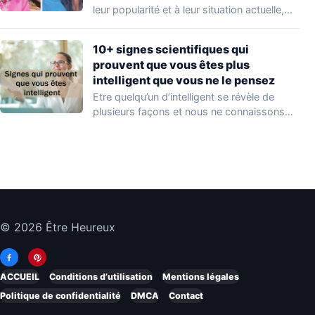
leur popularité et à leur situation actuelle,
en…
10+ signes scientifiques qui
prouvent que vous êtes plus
intelligent que vous ne le pensez
Etre quelqu’un d’intelligent se révèle de
plusieurs façons et nous ne connaissons
que quelques…
© 2026 Être Heureux
ACCUEIL
Conditions d’utilisation
Mentions légales
Politique de confidentialité
DMCA
Contact