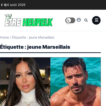
Skip to content
6 août 2026
Home
/
Étiquette : jeune Marseillais
Étiquette :
jeune Marseillais