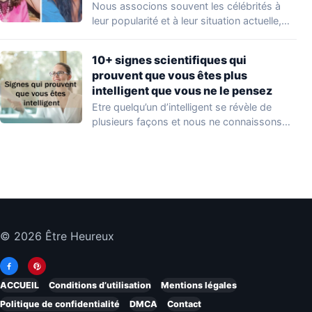
Nous associons souvent les célébrités à
leur popularité et à leur situation actuelle,
en…
10+ signes scientifiques qui
prouvent que vous êtes plus
intelligent que vous ne le pensez
Etre quelqu’un d’intelligent se révèle de
plusieurs façons et nous ne connaissons
que quelques…
© 2026 Être Heureux
ACCUEIL
Conditions d’utilisation
Mentions légales
Politique de confidentialité
DMCA
Contact