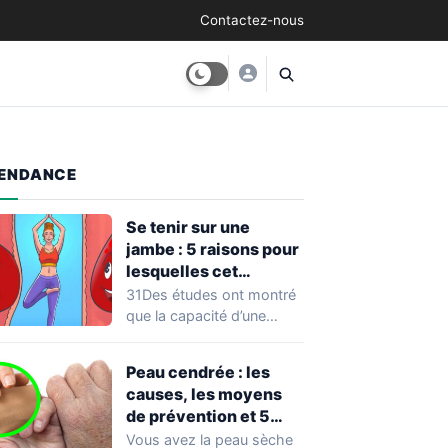
Contactez-nous
ENDANCE
Se tenir sur une
jambe : 5 raisons pour
lesquelles cet
exercice équivaut à
31Des études ont montré
une véritable séance
que la capacité d’une
d’entraînement
personne à se tenir sur
une…
Peau cendrée : les
causes, les moyens
de prévention et 5
façons de la traiter
Vous avez la peau sèche