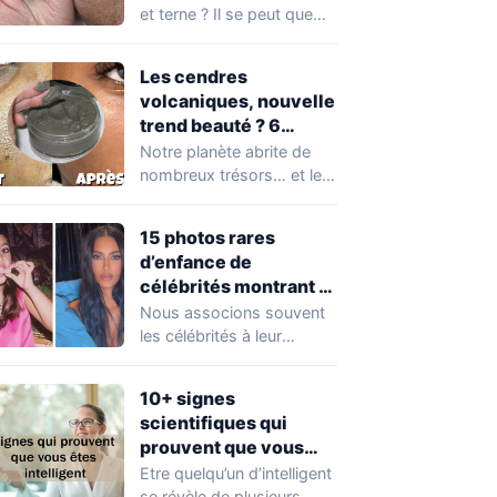
et terne ? Il se peut que
vous soyez…
Les cendres
volcaniques, nouvelle
trend beauté ? 6
avantages pour la
Notre planète abrite de
peau à connaître
nombreux trésors… et les
absolument !
cendres volcaniques ont
font partie. Peu…
15 photos rares
d’enfance de
célébrités montrant à
quel point elles ont
Nous associons souvent
changé au fil du temps
les célébrités à leur
popularité et à leur
situation actuelle, en…
10+ signes
scientifiques qui
prouvent que vous
êtes plus intelligent
Etre quelqu’un d’intelligent
que vous ne le pensez
se révèle de plusieurs