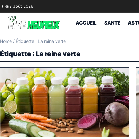
Skip to content
8 août 2026
ACCUEIL
SANTÉ
AST
Home
/
Étiquette : La reine verte
Étiquette :
La reine verte