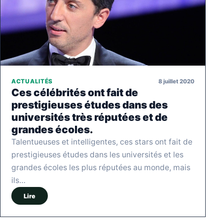
8 juillet 2020
ACTUALITÉS
Ces célébrités ont fait de
prestigieuses études dans des
universités très réputées et de
grandes écoles.
Talentueuses et intelligentes, ces stars ont fait de
prestigieuses études dans les universités et les
grandes écoles les plus réputées au monde, mais
ils…
Lire