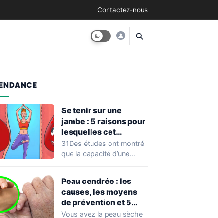
Contactez-nous
ENDANCE
Se tenir sur une
jambe : 5 raisons pour
lesquelles cet
exercice équivaut à
31Des études ont montré
une véritable séance
que la capacité d’une
d’entraînement
personne à se tenir sur
une…
Peau cendrée : les
causes, les moyens
de prévention et 5
façons de la traiter
Vous avez la peau sèche