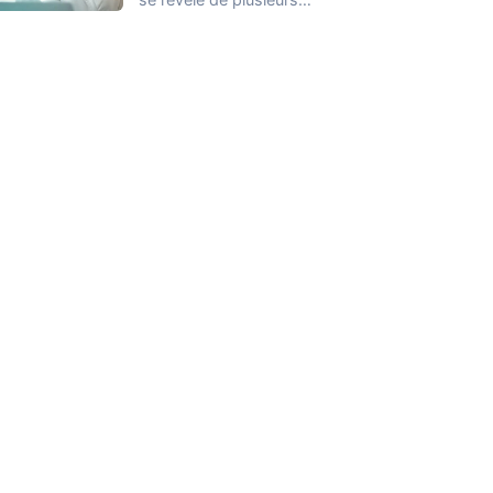
façons et nous ne
connaissons que
quelques…