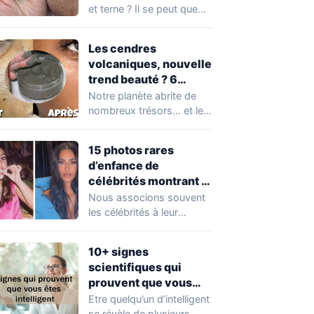
et terne ? Il se peut que
vous soyez…
Les cendres
volcaniques, nouvelle
trend beauté ? 6
avantages pour la
Notre planète abrite de
peau à connaître
nombreux trésors… et les
absolument !
cendres volcaniques ont
font partie. Peu…
15 photos rares
d’enfance de
célébrités montrant à
quel point elles ont
Nous associons souvent
changé au fil du temps
les célébrités à leur
popularité et à leur
situation actuelle, en…
10+ signes
scientifiques qui
prouvent que vous
êtes plus intelligent
Etre quelqu’un d’intelligent
que vous ne le pensez
se révèle de plusieurs