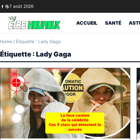
Skip to content
7 août 2026
ACCUEIL
SANTÉ
AST
Home
/
Étiquette : Lady Gaga
Étiquette :
Lady Gaga