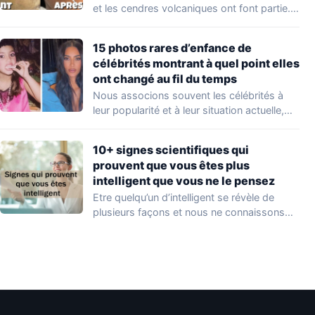
et les cendres volcaniques ont font partie.
Peu…
15 photos rares d’enfance de
célébrités montrant à quel point elles
ont changé au fil du temps
Nous associons souvent les célébrités à
leur popularité et à leur situation actuelle,
en…
10+ signes scientifiques qui
prouvent que vous êtes plus
intelligent que vous ne le pensez
Etre quelqu’un d’intelligent se révèle de
plusieurs façons et nous ne connaissons
que quelques…