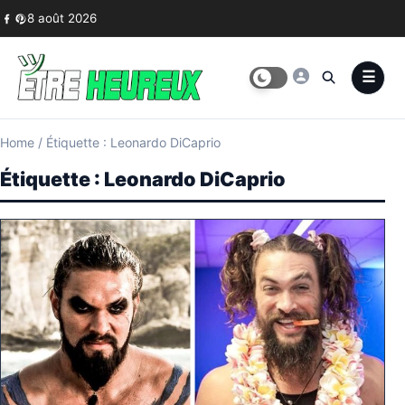
Skip to content
8 août 2026
Home
/
Étiquette : Leonardo DiCaprio
Étiquette :
Leonardo DiCaprio