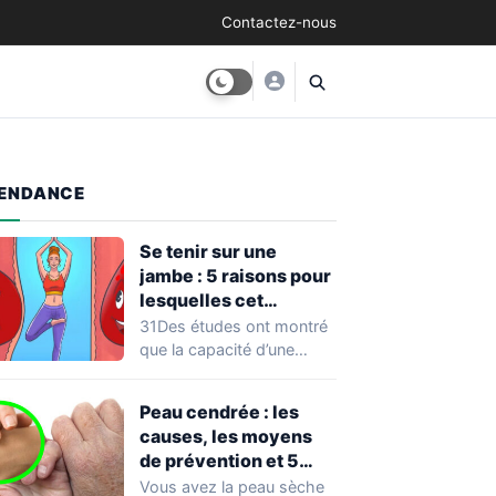
Contactez-nous
ENDANCE
Se tenir sur une
jambe : 5 raisons pour
lesquelles cet
exercice équivaut à
31Des études ont montré
une véritable séance
que la capacité d’une
d’entraînement
personne à se tenir sur
une…
Peau cendrée : les
causes, les moyens
de prévention et 5
façons de la traiter
Vous avez la peau sèche