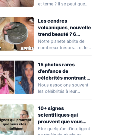
et terne ? Il se peut que
vous soyez…
Les cendres
volcaniques, nouvelle
trend beauté ? 6
avantages pour la
Notre planète abrite de
peau à connaître
nombreux trésors… et les
absolument !
cendres volcaniques ont
font partie. Peu…
15 photos rares
d’enfance de
célébrités montrant à
quel point elles ont
Nous associons souvent
changé au fil du temps
les célébrités à leur
popularité et à leur
situation actuelle, en…
10+ signes
scientifiques qui
prouvent que vous
êtes plus intelligent
Etre quelqu’un d’intelligent
que vous ne le pensez
se révèle de plusieurs