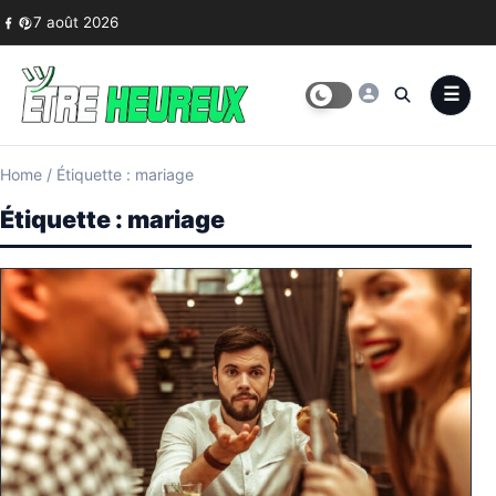
Skip to content
7 août 2026
Home
/
Étiquette : mariage
Étiquette :
mariage