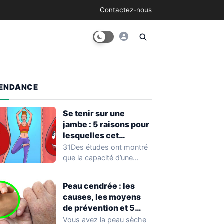
Contactez-nous
ENDANCE
Se tenir sur une
jambe : 5 raisons pour
lesquelles cet
exercice équivaut à
31Des études ont montré
une véritable séance
que la capacité d’une
d’entraînement
personne à se tenir sur
une…
Peau cendrée : les
causes, les moyens
de prévention et 5
façons de la traiter
Vous avez la peau sèche