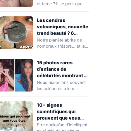
et terne ? Il se peut que
vous soyez…
Les cendres
volcaniques, nouvelle
trend beauté ? 6
avantages pour la
Notre planète abrite de
peau à connaître
nombreux trésors… et les
absolument !
cendres volcaniques ont
font partie. Peu…
15 photos rares
d’enfance de
célébrités montrant à
quel point elles ont
Nous associons souvent
changé au fil du temps
les célébrités à leur
popularité et à leur
situation actuelle, en…
10+ signes
scientifiques qui
prouvent que vous
êtes plus intelligent
Etre quelqu’un d’intelligent
que vous ne le pensez
se révèle de plusieurs