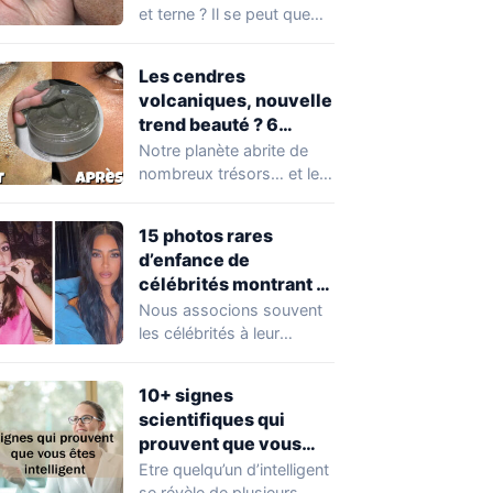
et terne ? Il se peut que
vous soyez…
Les cendres
volcaniques, nouvelle
trend beauté ? 6
avantages pour la
Notre planète abrite de
peau à connaître
nombreux trésors… et les
absolument !
cendres volcaniques ont
font partie. Peu…
15 photos rares
d’enfance de
célébrités montrant à
quel point elles ont
Nous associons souvent
changé au fil du temps
les célébrités à leur
popularité et à leur
situation actuelle, en…
10+ signes
scientifiques qui
prouvent que vous
êtes plus intelligent
Etre quelqu’un d’intelligent
que vous ne le pensez
se révèle de plusieurs