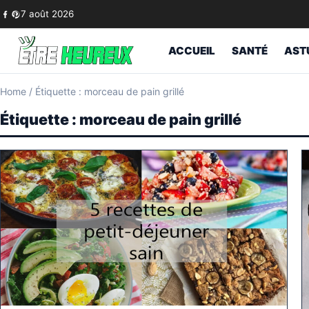
Skip to content
7 août 2026
ACCUEIL
SANTÉ
AST
Home
/
Étiquette : morceau de pain grillé
Étiquette :
morceau de pain grillé