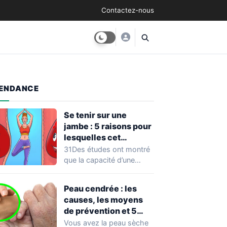
Contactez-nous
ENDANCE
Se tenir sur une
jambe : 5 raisons pour
lesquelles cet
exercice équivaut à
31Des études ont montré
une véritable séance
que la capacité d’une
d’entraînement
personne à se tenir sur
une…
Peau cendrée : les
causes, les moyens
de prévention et 5
façons de la traiter
Vous avez la peau sèche