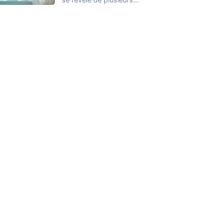
façons et nous ne
connaissons que
quelques…