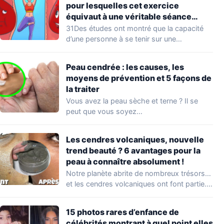
pour lesquelles cet exercice
équivaut à une véritable séance
d’entraînement
31Des études ont montré que la capacité
d’une personne à se tenir sur une…
Peau cendrée : les causes, les
moyens de prévention et 5 façons de
la traiter
Vous avez la peau sèche et terne ? Il se
peut que vous soyez…
Les cendres volcaniques, nouvelle
trend beauté ? 6 avantages pour la
peau à connaître absolument !
Notre planète abrite de nombreux trésors…
et les cendres volcaniques ont font partie.
Peu…
15 photos rares d’enfance de
célébrités montrant à quel point elles