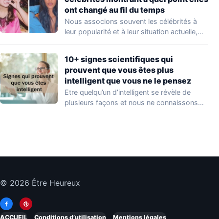
ont changé au fil du temps
Nous associons souvent les célébrités à
leur popularité et à leur situation actuelle,
en…
10+ signes scientifiques qui
prouvent que vous êtes plus
intelligent que vous ne le pensez
Etre quelqu’un d’intelligent se révèle de
plusieurs façons et nous ne connaissons
que quelques…
© 2026 Être Heureux
ACCUEIL
Conditions d’utilisation
Mentions légales