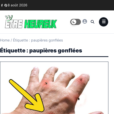
Skip to content
8 août 2026
Home
/
Étiquette : paupières gonflées
Étiquette :
paupières gonflées