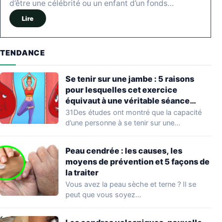
d’être une célébrité ou un enfant d’un fonds…
Lire
TENDANCE
Se tenir sur une jambe : 5 raisons
pour lesquelles cet exercice
équivaut à une véritable séance
d’entraînement
31Des études ont montré que la capacité
d’une personne à se tenir sur une…
Peau cendrée : les causes, les
moyens de prévention et 5 façons de
la traiter
Vous avez la peau sèche et terne ? Il se
peut que vous soyez…