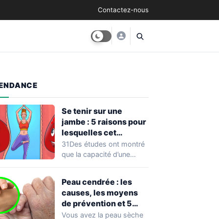
Contactez-nous
ENDANCE
Se tenir sur une
jambe : 5 raisons pour
lesquelles cet
exercice équivaut à
31Des études ont montré
une véritable séance
que la capacité d’une
d’entraînement
personne à se tenir sur
une…
Peau cendrée : les
causes, les moyens
de prévention et 5
façons de la traiter
Vous avez la peau sèche