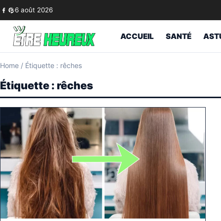
Skip to content
6 août 2026
ACCUEIL
SANTÉ
AST
Home
/
Étiquette : rêches
Étiquette :
rêches