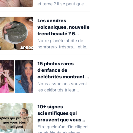
et terne ? Il se peut que
vous soyez…
Les cendres
volcaniques, nouvelle
trend beauté ? 6
avantages pour la
Notre planète abrite de
peau à connaître
nombreux trésors… et les
absolument !
cendres volcaniques ont
font partie. Peu…
15 photos rares
d’enfance de
célébrités montrant à
quel point elles ont
Nous associons souvent
changé au fil du temps
les célébrités à leur
popularité et à leur
situation actuelle, en…
10+ signes
scientifiques qui
prouvent que vous
êtes plus intelligent
Etre quelqu’un d’intelligent
que vous ne le pensez
se révèle de plusieurs