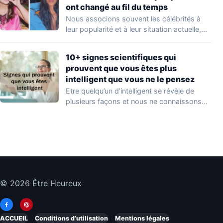
ont changé au fil du temps
Nous associons souvent les célébrités à
leur popularité et à leur situation actuelle,
en…
10+ signes scientifiques qui
prouvent que vous êtes plus
intelligent que vous ne le pensez
Etre quelqu’un d’intelligent se révèle de
plusieurs façons et nous ne connaissons
que quelques…
© 2026 Être Heureux
ACCUEIL
Conditions d’utilisation
Mentions légales