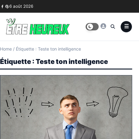
Skip to content
6 août 2026
Home
/
Étiquette : Teste ton intelligence
Étiquette :
Teste ton intelligence