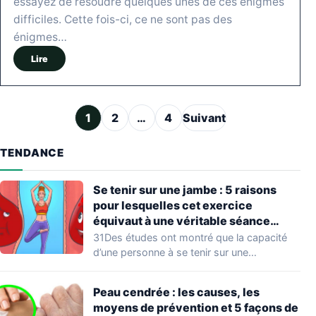
essayez de résoudre quelques unes de ces énigmes
difficiles. Cette fois-ci, ce ne sont pas des
énigmes…
Lire
Pagination des publications
1
2
…
4
Suivant
TENDANCE
Se tenir sur une jambe : 5 raisons
pour lesquelles cet exercice
équivaut à une véritable séance
d’entraînement
31Des études ont montré que la capacité
d’une personne à se tenir sur une…
Peau cendrée : les causes, les
moyens de prévention et 5 façons de