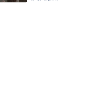
neurologue autrichien.
Considéré comme le père
de…