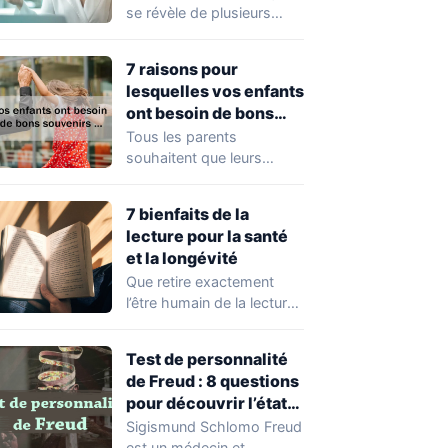
que vous ne le pensez
se révèle de plusieurs
façons et nous ne
connaissons que
7 raisons pour
quelques…
lesquelles vos enfants
ont besoin de bons
souvenirs pour
Tous les parents
devenir des adultes
souhaitent que leurs
en bonne santé
enfants grandissent et
deviennent des adultes
7 bienfaits de la
heureux et…
lecture pour la santé
et la longévité
Que retire exactement
l’être humain de la lecture
? Est-ce seulement une
question de…
Test de personnalité
de Freud : 8 questions
pour découvrir l’état
de votre santé
Sigismund Schlomo Freud
mentale
est un médecin et