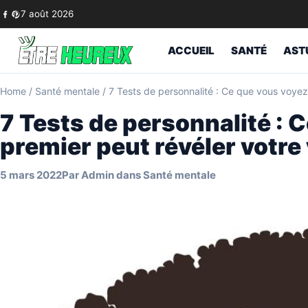
Skip to content
7 août 2026
ACCUEIL
SANTÉ
AST
Home
/
Santé mentale
/
7 Tests de personnalité : Ce que vous voyez 
7 Tests de personnalité : 
premier peut révéler votre
5 mars 2022
Par
Admin
dans
Santé mentale