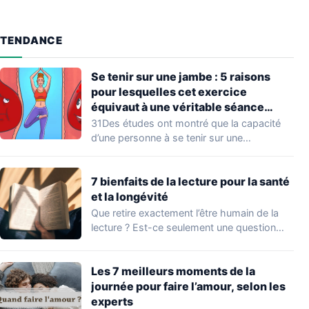
TENDANCE
Se tenir sur une jambe : 5 raisons
pour lesquelles cet exercice
équivaut à une véritable séance
d’entraînement
31Des études ont montré que la capacité
d’une personne à se tenir sur une…
7 bienfaits de la lecture pour la santé
et la longévité
Que retire exactement l’être humain de la
lecture ? Est-ce seulement une question
de…
Les 7 meilleurs moments de la
journée pour faire l’amour, selon les
experts