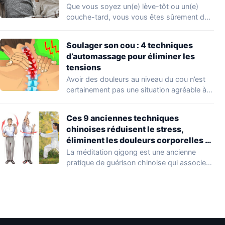
Que vous soyez un(e) lève-tôt ou un(e)
couche-tard, vous vous êtes sûrement déjà
demandé…
Soulager son cou : 4 techniques
d’automassage pour éliminer les
tensions
Avoir des douleurs au niveau du cou n’est
certainement pas une situation agréable à…
Ces 9 anciennes techniques
chinoises réduisent le stress,
éliminent les douleurs corporelles et
aiguisent votre esprit
La méditation qigong est une ancienne
pratique de guérison chinoise qui associe
une respiration…