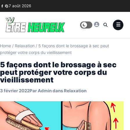
Skip to content
7 août 2026
Home
/
Relaxation
/
5 façons dont le brossage à sec peut
protéger votre corps du vieillissement
5 façons dont le brossage à sec
peut protéger votre corps du
vieillissement
3 février 2022
Par
Admin
dans
Relaxation