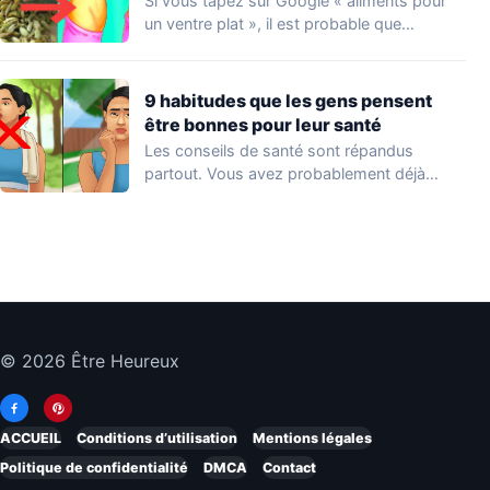
Si vous tapez sur Google « aliments pour
un ventre plat », il est probable que…
9 habitudes que les gens pensent
être bonnes pour leur santé
Les conseils de santé sont répandus
partout. Vous avez probablement déjà
entendu plus d’une…
© 2026 Être Heureux
ACCUEIL
Conditions d’utilisation
Mentions légales
Politique de confidentialité
DMCA
Contact