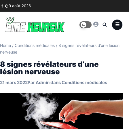
Skip to content
9 août 2026
Home
/
Conditions médicales
/
8 signes révélateurs d’une lésion
nerveuse
8 signes révélateurs d’une
lésion nerveuse
21 mars 2022
Par
Admin
dans
Conditions médicales