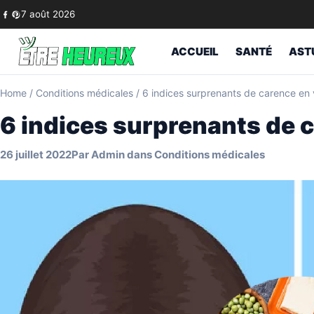
Skip to content
7 août 2026
ACCUEIL
SANTÉ
AST
Home
/
Conditions médicales
/
6 indices surprenants de carence en 
6 indices surprenants de 
26 juillet 2022
Par
Admin
dans
Conditions médicales