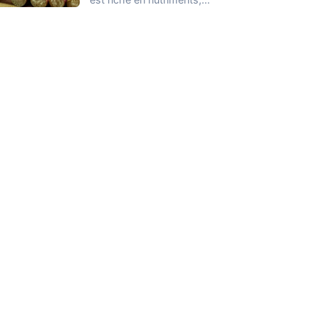
notamment en potassium,
calcium,…