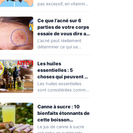
pas excessif, en vitamine
D est nécessaire pour
assurer le…
Ce que l’acné sur 6
parties de votre corps
essaie de vous dire au
sujet de vos habitudes
L’acné peut réellement
déterminer ce qui se
passe dans votre corps
au moment présent…
Les huiles
essentielles : 5
choses qui peuvent se
produire en cas
Les huiles essentielles
d’utilisation excessive
sont considérées comme
un remède à toute sorte
de choses :…
Canne à sucre : 10
bienfaits étonnants de
cette boisson
magique
Le jus de canne à sucre
est riche en nutriments,