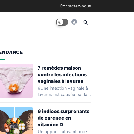
Contactez-nous
ENDANCE
7 remèdes maison
contre les infections
vaginales à levures
6Une infection vaginale à
levures est causée par la
croissance excessive d’un
champignon qui…
6 indices surprenants
de carence en
vitamine D
Un apport suffisant, mais