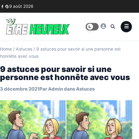
Skip to content
9 août 2026
Home
/
Astuces
/
9 astuces pour savoir si une personne est
honnête avec vous
9 astuces pour savoir si une
personne est honnête avec vous
3 décembre 2021
Par
Admin
dans
Astuces