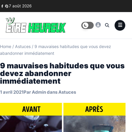
Skip to content
7 août 2026
Home
/
Astuces
/
9 mauvaises habitudes que vous devez
abandonner immédiatement
9 mauvaises habitudes que vous
devez abandonner
immédiatement
1 avril 2021
Par
Admin
dans
Astuces