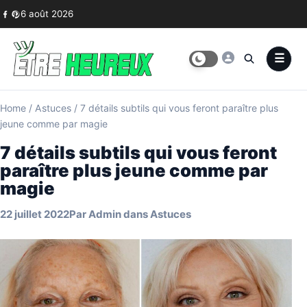
Skip to content
6 août 2026
Home
/
Astuces
/
7 détails subtils qui vous feront paraître plus
jeune comme par magie
7 détails subtils qui vous feront
paraître plus jeune comme par
magie
22 juillet 2022
Par
Admin
dans
Astuces