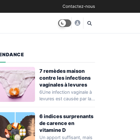
Contactez-nous
ENDANCE
7 remèdes maison
contre les infections
vaginales à levures
6Une infection vaginale à
levures est causée par la
croissance excessive d’un
champignon qui…
6 indices surprenants
de carence en
vitamine D
Un apport suffisant, mais