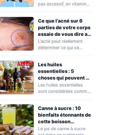
pas excessif, en vitamine
D est nécessaire pour
assurer le…
Ce que l’acné sur 6
parties de votre corps
essaie de vous dire au
sujet de vos habitudes
L’acné peut réellement
déterminer ce qui se
passe dans votre corps
au moment présent…
Les huiles
essentielles : 5
choses qui peuvent se
produire en cas
Les huiles essentielles
d’utilisation excessive
sont considérées comme
un remède à toute sorte
de choses :…
Canne à sucre : 10
bienfaits étonnants de
cette boisson
magique
Le jus de canne à sucre
est riche en nutriments,