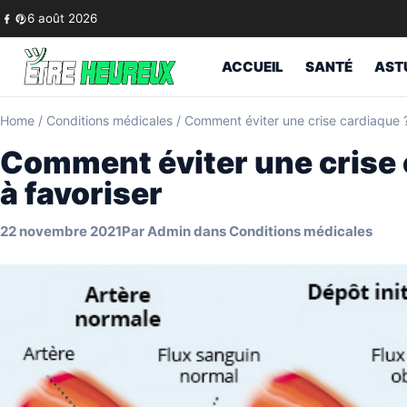
Skip to content
6 août 2026
ACCUEIL
SANTÉ
AST
Home
/
Conditions médicales
/
Comment éviter une crise cardiaque ?
Comment éviter une crise 
à favoriser
22 novembre 2021
Par
Admin
dans
Conditions médicales