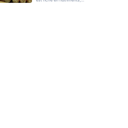
notamment en potassium,
calcium,…