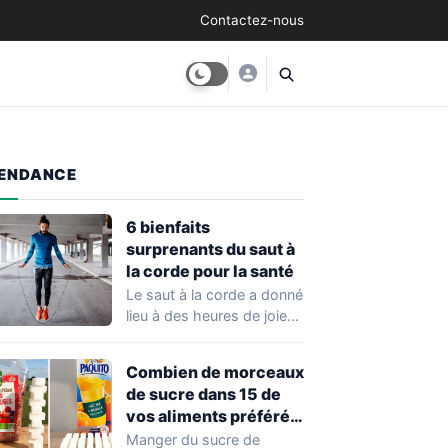
Contactez-nous
ENDANCE
6 bienfaits
surprenants du saut à
la corde pour la santé
Le saut à la corde a donné
lieu à des heures de joie
et…
Combien de morceaux
de sucre dans 15 de
vos aliments préférés,
ça fait mal quand
Manger du sucre de