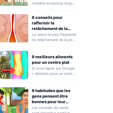
même…
manière excessive risque
de nuire considérablement
à votre santé. Cette…
6 conseils pour
raffermir le
relâchement de la
peau des jambes
La raison la plus fréquente
du relâchement de la peau
sur les jambes est…
9 meilleurs aliments
pour un ventre plat
Si vous tapez sur Google
« aliments pour un ventre
plat », il est probable
que…
9 habitudes que les
gens pensent être
bonnes pour leur
santé
Les conseils de santé
sont répandus partout.