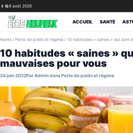
Skip to content
6 août 2026
ACCUEIL
SANTÉ
AST
Home
/
Perte de poids et régime
/
10 habitudes « saines » qui sont 
10 habitudes « saines » qui
mauvaises pour vous
24 juin 2022
Par
Admin
dans
Perte de poids et régime