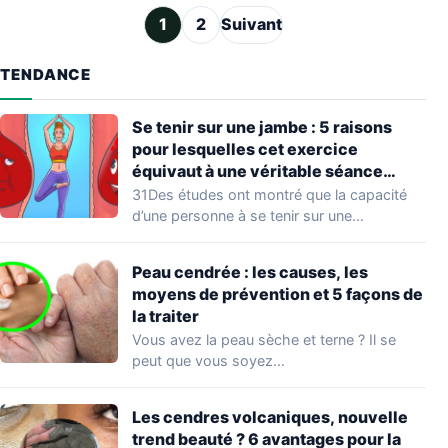
Pagination des publications
1
2
Suivant
TENDANCE
Se tenir sur une jambe : 5 raisons
pour lesquelles cet exercice
équivaut à une véritable séance
d’entraînement
31Des études ont montré que la capacité
d’une personne à se tenir sur une…
Peau cendrée : les causes, les
moyens de prévention et 5 façons de
la traiter
Vous avez la peau sèche et terne ? Il se
peut que vous soyez…
Les cendres volcaniques, nouvelle
trend beauté ? 6 avantages pour la