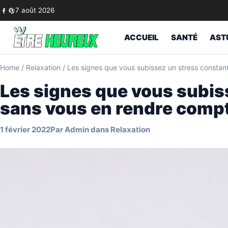
Skip to content
7 août 2026
ACCUEIL
SANTÉ
AST
Home
/
Relaxation
/
Les signes que vous subissez un stress constan
Les signes que vous subis
sans vous en rendre comp
1 février 2022
Par
Admin
dans
Relaxation