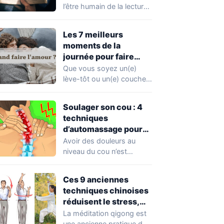
l’être humain de la lecture
? Est-ce seulement une
question de…
Les 7 meilleurs
moments de la
journée pour faire
l’amour, selon les
Que vous soyez un(e)
experts
lève-tôt ou un(e) couche-
tard, vous vous êtes
sûrement déjà demandé…
Soulager son cou : 4
techniques
d’automassage pour
éliminer les tensions
Avoir des douleurs au
niveau du cou n’est
certainement pas une
situation agréable à…
Ces 9 anciennes
techniques chinoises
réduisent le stress,
éliminent les douleurs
La méditation qigong est
corporelles et
une ancienne pratique de