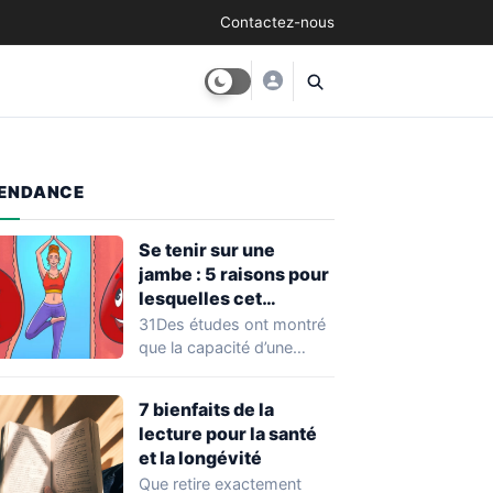
Contactez-nous
ENDANCE
Se tenir sur une
jambe : 5 raisons pour
lesquelles cet
exercice équivaut à
31Des études ont montré
une véritable séance
que la capacité d’une
d’entraînement
personne à se tenir sur
une…
7 bienfaits de la
lecture pour la santé
et la longévité
Que retire exactement