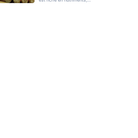
notamment en potassium,
calcium,…