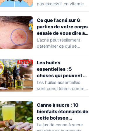
pas excessif, en vitamine
D est nécessaire pour
assurer le…
Ce que l’acné sur 6
parties de votre corps
essaie de vous dire au
sujet de vos habitudes
L’acné peut réellement
déterminer ce qui se
passe dans votre corps
au moment présent…
Les huiles
essentielles : 5
choses qui peuvent se
produire en cas
Les huiles essentielles
d’utilisation excessive
sont considérées comme
un remède à toute sorte
de choses :…
Canne à sucre : 10
bienfaits étonnants de
cette boisson
magique
Le jus de canne à sucre
est riche en nutriments,