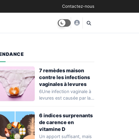
Contactez-nous
ENDANCE
7 remèdes maison
contre les infections
vaginales à levures
6Une infection vaginale à
levures est causée par la
croissance excessive d’un
champignon qui…
6 indices surprenants
de carence en
vitamine D
Un apport suffisant, mais