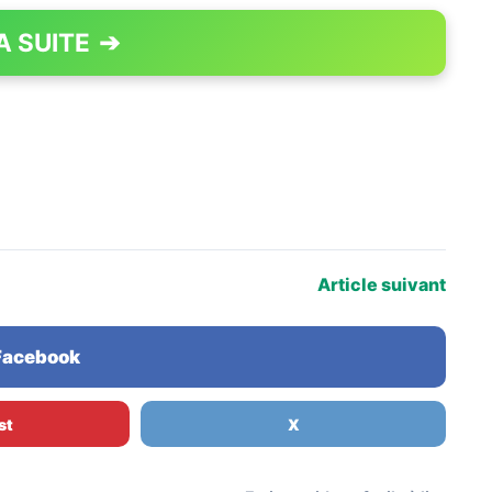
A SUITE
➔
PAGE 1 OF 2
Article suivant
 Facebook
st
X