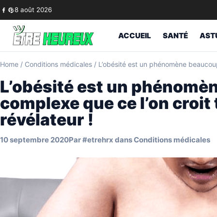
Skip to content
8 août 2026
ACCUEIL
SANTÉ
AST
Home
/
Conditions médicales
/
L’obésité est un phénomène beaucoup 
L’obésité est un phénomè
complexe que ce l’on croit 
révélateur !
10 septembre 2020
Par
#etrehrx
dans
Conditions médicales