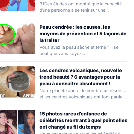
d’entraînement
31Des études ont montré que la capacité
d’une personne à se tenir sur une…
Peau cendrée : les causes, les
moyens de prévention et 5 façons de
la traiter
Vous avez la peau sèche et terne ? Il se
peut que vous soyez…
Les cendres volcaniques, nouvelle
trend beauté ? 6 avantages pour la
peau à connaître absolument !
Notre planète abrite de nombreux trésors…
et les cendres volcaniques ont font partie.
Peu…
15 photos rares d’enfance de
célébrités montrant à quel point elles
ont changé au fil du temps
Nous associons souvent les célébrités à