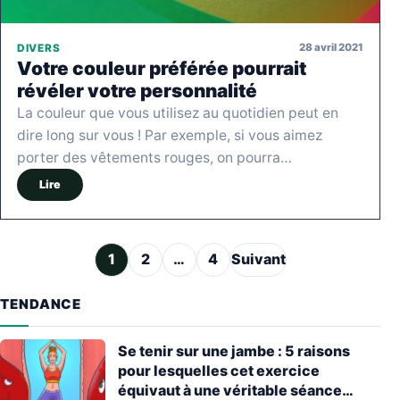
28 avril 2021
DIVERS
Votre couleur préférée pourrait
révéler votre personnalité
La couleur que vous utilisez au quotidien peut en
dire long sur vous ! Par exemple, si vous aimez
porter des vêtements rouges, on pourra…
Lire
Pagination des publications
1
2
…
4
Suivant
TENDANCE
Se tenir sur une jambe : 5 raisons
pour lesquelles cet exercice
équivaut à une véritable séance