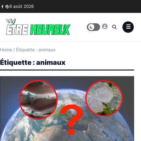
Skip to content
6 août 2026
Home
/
Étiquette : animaux
Étiquette :
animaux