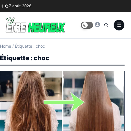
Skip to content
7 août 2026
Home
/
Étiquette : choc
Étiquette :
choc