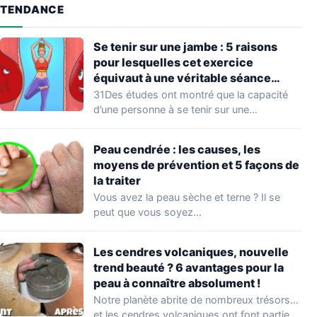
TENDANCE
Se tenir sur une jambe : 5 raisons
pour lesquelles cet exercice
équivaut à une véritable séance
d’entraînement
31Des études ont montré que la capacité
d’une personne à se tenir sur une…
Peau cendrée : les causes, les
moyens de prévention et 5 façons de
la traiter
Vous avez la peau sèche et terne ? Il se
peut que vous soyez…
Les cendres volcaniques, nouvelle
trend beauté ? 6 avantages pour la
peau à connaître absolument !
Notre planète abrite de nombreux trésors…
et les cendres volcaniques ont font partie.