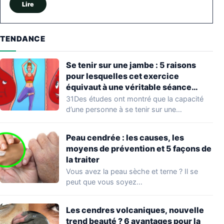
Lire
TENDANCE
Se tenir sur une jambe : 5 raisons
pour lesquelles cet exercice
équivaut à une véritable séance
d’entraînement
31Des études ont montré que la capacité
d’une personne à se tenir sur une…
Peau cendrée : les causes, les
moyens de prévention et 5 façons de
la traiter
Vous avez la peau sèche et terne ? Il se
peut que vous soyez…
Les cendres volcaniques, nouvelle
trend beauté ? 6 avantages pour la