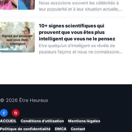
Nous associons souvent les célébrités à
leur popularité et à leur situation actuelle,
en…
10+ signes scientifiques qui
prouvent que vous êtes plus
intelligent que vous ne le pensez
Etre quelqu’un d’intelligent se révèle de
plusieurs façons et nous ne connaissons
que quelques…
© 2026 Être Heureux
ACCUEIL
Conditions d’utilisation
Mentions légales
Politique de confidentialité
DMCA
Contact