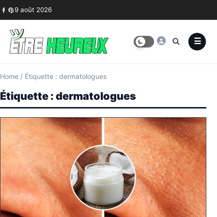
Skip to content
9 août 2026
Home
/
Étiquette : dermatologues
Étiquette :
dermatologues