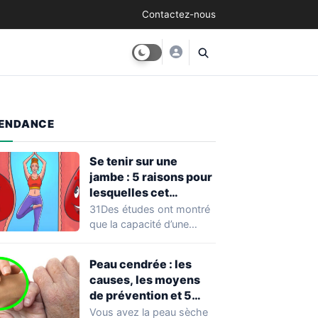
Contactez-nous
ENDANCE
Se tenir sur une
jambe : 5 raisons pour
lesquelles cet
exercice équivaut à
31Des études ont montré
une véritable séance
que la capacité d’une
d’entraînement
personne à se tenir sur
une…
Peau cendrée : les
causes, les moyens
de prévention et 5
façons de la traiter
Vous avez la peau sèche