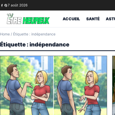
Skip to content
7 août 2026
ACCUEIL
SANTÉ
AST
Home
/
Étiquette : indépendance
Étiquette :
indépendance