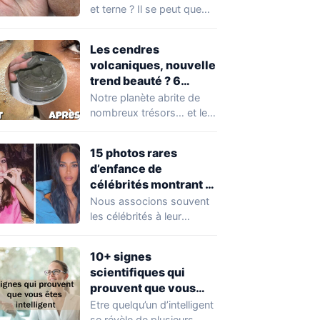
et terne ? Il se peut que
vous soyez…
Les cendres
volcaniques, nouvelle
trend beauté ? 6
avantages pour la
Notre planète abrite de
peau à connaître
nombreux trésors… et les
absolument !
cendres volcaniques ont
font partie. Peu…
15 photos rares
d’enfance de
célébrités montrant à
quel point elles ont
Nous associons souvent
changé au fil du temps
les célébrités à leur
popularité et à leur
situation actuelle, en…
10+ signes
scientifiques qui
prouvent que vous
êtes plus intelligent
Etre quelqu’un d’intelligent
que vous ne le pensez
se révèle de plusieurs