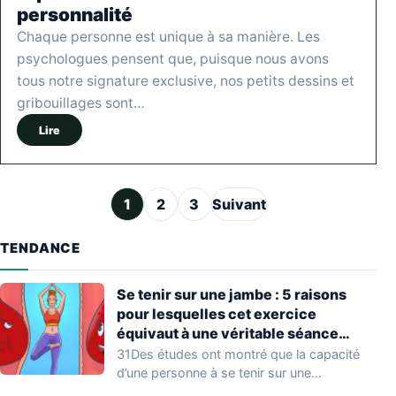
personnalité
Chaque personne est unique à sa manière. Les
psychologues pensent que, puisque nous avons
tous notre signature exclusive, nos petits dessins et
gribouillages sont…
Lire
Pagination des publications
1
2
3
Suivant
TENDANCE
Se tenir sur une jambe : 5 raisons
pour lesquelles cet exercice
équivaut à une véritable séance
d’entraînement
31Des études ont montré que la capacité
d’une personne à se tenir sur une…